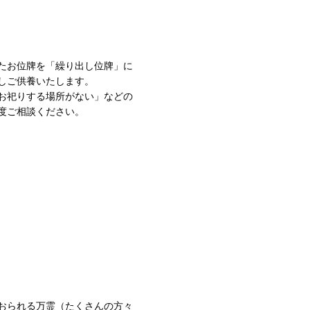
たお位牌を「繰り出し位牌」に
しご供養いたします。
お祀りする場所がない」などの
度ご相談ください。
おられる万霊（たくさんの方々