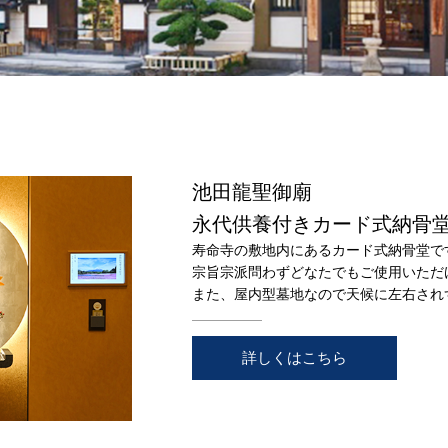
池田龍聖御廟
永代供養付きカード式納骨
寿命寺の敷地内にあるカード式納骨堂で
宗旨宗派問わずどなたでもご使用いただ
また、屋内型墓地なので天候に左右され
詳しくはこちら