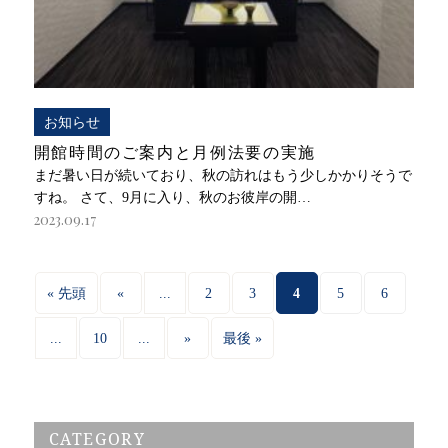
お知らせ
開館時間のご案内と月例法要の実施
まだ暑い日が続いており、秋の訪れはもう少しかかりそうで
すね。 さて、9月に入り、秋のお彼岸の開…
2023.09.17
...
4
« 先頭
«
2
3
5
6
...
...
10
»
最後 »
CATEGORY